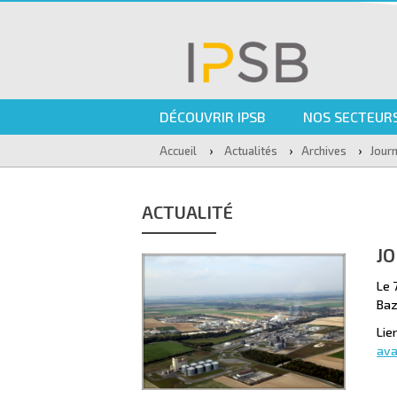
DÉCOUVRIR IPSB
NOS SECTEURS
›
›
›
Accueil
Actualités
Archives
Jour
ACTUALITÉ
J
Le 
Baz
Lie
av