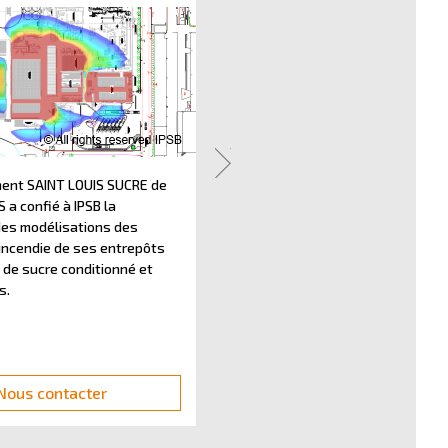
ment SAINT LOUIS SUCRE de
L’établissement CRISTAL UNION d
a confié à IPSB la
TOURY a confié à IPSB la réalisat
des modélisations des
l’analyse des risques associée à
’incendie de ses entrepôts
ateliers de production et de sto
 de sucre conditionné et
d’alcools par la méthode AMDEC.
s.
Nous contacter
Nous contacter