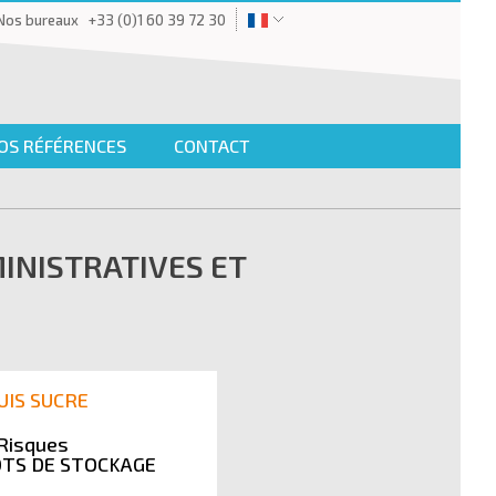
Nos bureaux
+33 (0)1 60 39 72 30
OS RÉFÉRENCES
CONTACT
INISTRATIVES ET
UIS SUCRE
CRISTAL UNION
 Risques
Etude de Risques
TS DE STOCKAGE
PROD & STOCKAGE D’ALC