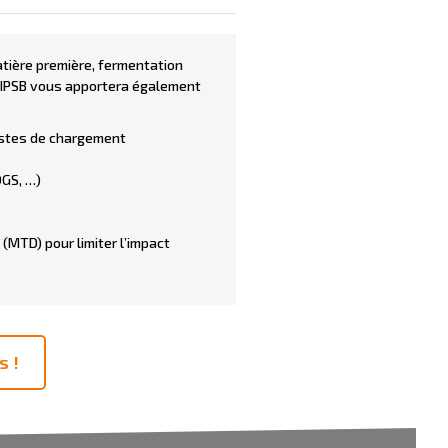
matière première, fermentation
ls, IPSB vous apportera également
postes de chargement
DGS, …)
(MTD) pour limiter l’impact
s !